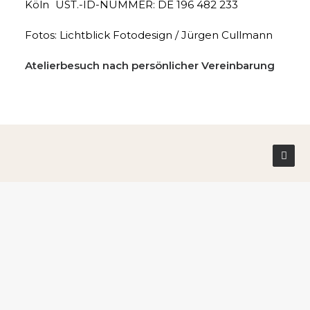
Köln UST.-ID-NUMMER: DE 196 482 233
Fotos: Lichtblick Fotodesign / Jürgen Cullmann
Atelierbesuch nach persönlicher Vereinbarung
info@michaela-fernanda-mueller.de
0221 448650
Impressum
Datenschutz